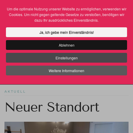
Um die optimale Nutzung unserer Website zu ermöglichen, verwenden wir
Cookies. Um nicht gegen geltende Gesetze zu verstoßen, benötigen wir
Zum Hauptinhalt springen
dazu Ihr ausdrückliches Einverständnis.
Ja, ich gebe mein Einverständnis!
Ablehnen
Einstellungen
Weitere Informationen
THOMAS GRAF
29. DEZEMBER 2021
AKTUELL
Neuer Standort