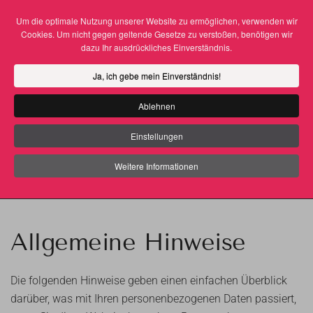
Um die optimale Nutzung unserer Website zu ermöglichen, verwenden wir
Cookies. Um nicht gegen geltende Gesetze zu verstoßen, benötigen wir
Zum Hauptinhalt springen
dazu Ihr ausdrückliches Einverständnis.
Ja, ich gebe mein Einverständnis!
Datenschutzerklärung
Ablehnen
Einstellungen
1. Datenschutz auf einen
Weitere Informationen
Blick
Allgemeine Hinweise
Die folgenden Hinweise geben einen einfachen Überblick
darüber, was mit Ihren personenbezogenen Daten passiert,