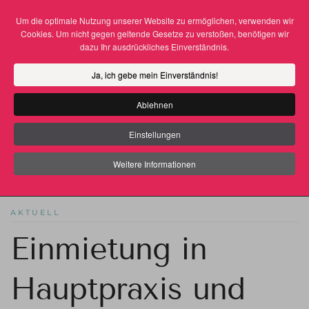
Um die optimale Nutzung unserer Website zu ermöglichen, verwenden wir
Cookies. Um nicht gegen geltende Gesetze zu verstoßen, benötigen wir
Zum Hauptinhalt springen
dazu Ihr ausdrückliches Einverständnis.
Ja, ich gebe mein Einverständnis!
Ablehnen
Einstellungen
Weitere Informationen
THOMAS GRAF
29. DEZEMBER 2021
AKTUELL
Einmietung in
Hauptpraxis und