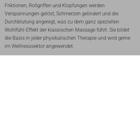
Friktionen, Rollgriffen und Klopfungen werden
Verspannungen gelöst, Schmerzen gelindert und die
Durchblutung angeregt, was zu dem ganz speziellen
Wohlfühl-Effekt der klassischen Massage führt. Sie bildet
die Basis in jeder physikalischen Therapie und wird gerne
im Wellnesssektor angewendet.
Durch den Zug und die Walkungen an Haut, Bindegewebe
und Muskulatur werden außerdem Verklebungen gelöst
und über die Abgabe von Histamin aus den Mastzellen und
anderen Entzündungsmediatoren die lokale Immunlage
verbessert. Darüber hinaus werden Endorphine freigesetzt,
welche schmerzlindernd wirken und bekannter Weise
körpereigene Glücklichmacher sind. Weiters wird der
Massagereiz im Körper schneller weitergeleitet als
bestehende Schmerzreize, weswegen diese blockiert und
Schmerzen gelindert werden (Gate-Control-Mechanismus).